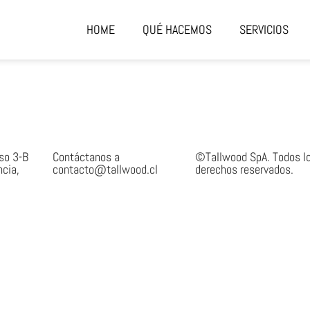
HOME
QUÉ HACEMOS
SERVICIOS
iso 3-B
Contáctanos a
©Tallwood SpA. Todos l
ncia,
contacto@tallwood.cl
derechos reservados.